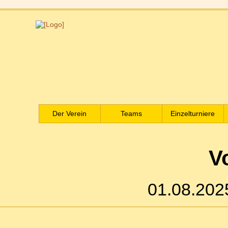
Der Verein
Teams
Einzelturniere
V
01.08.20